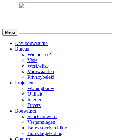
Menu
KW bouwstudio
Bureau
Wie ben ik?
Visie
Werkwijze
Voorwaarden
Privacybeleid
Projecten
Woningbouw
Utiliteit
Interieur
Divers
Bouwfasen
Schetsontwerp
Vergunningen
Bouwvoorbereiding
Bouwbegeleiding
Contact