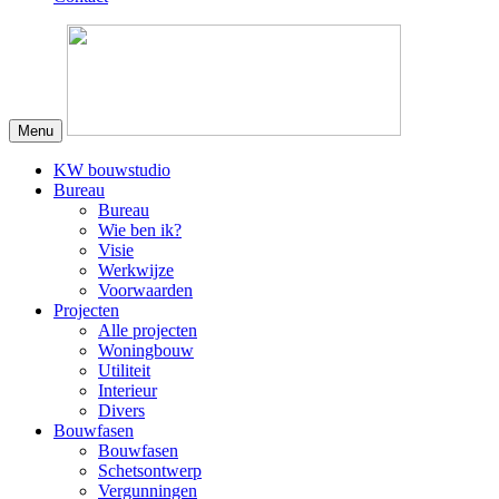
Menu
KW bouwstudio
Bureau
Bureau
Wie ben ik?
Visie
Werkwijze
Voorwaarden
Projecten
Alle projecten
Woningbouw
Utiliteit
Interieur
Divers
Bouwfasen
Bouwfasen
Schetsontwerp
Vergunningen